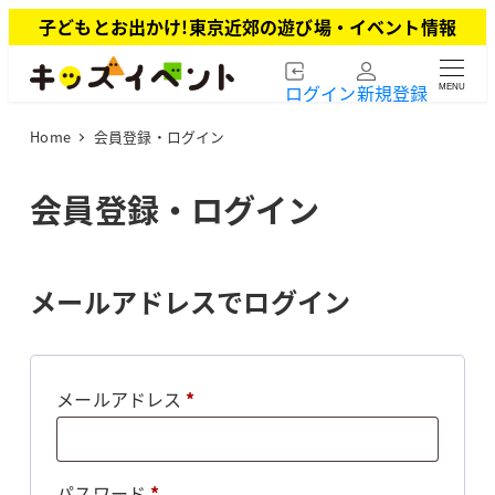
メ
子どもとお出かけ!東京近郊の遊び場・イベント情報
イ
ン
ログイン
新規登録
MENU
コ
ン
Home
会員登録・ログイン
テ
ン
ツ
会員登録・ログイン
へ
移
動
メールアドレスでログイン
必
メールアドレス
*
須
必
パスワード
*