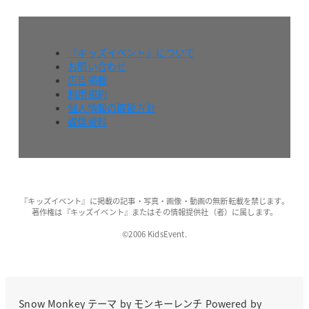
『キッズイベント』について
お問い合わせ
広告掲載
利用規約
個人情報の取扱方針
媒体資料
『キッズイベント』に掲載の記事・写真・画像・動画の無断転載を禁じます。
著作権は『キッズイベント』またはその情報提供社（者）に属します。
©2006 KidsEvent.
Snow Monkey
テーマ by
モンキーレンチ
Powered by