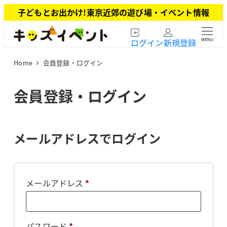
メ
子どもとお出かけ!東京近郊の遊び場・イベント情報
イ
ン
ログイン
新規登録
MENU
コ
ン
Home
会員登録・ログイン
テ
ン
ツ
会員登録・ログイン
へ
移
動
メールアドレスでログイン
必
メールアドレス
*
須
必
パスワード
*