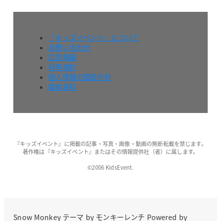
『キッズイベント』について
お問い合わせ
広告掲載
利用規約
個人情報の取扱方針
媒体資料
『キッズイベント』に掲載の記事・写真・画像・動画の無断転載を禁じます。
著作権は『キッズイベント』またはその情報提供社（者）に属します。
©2006 KidsEvent.
Snow Monkey
テーマ by
モンキーレンチ
Powered by