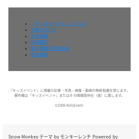
『キッズイベント』について
お問い合わせ
広告掲載
利用規約
個人情報の取扱方針
媒体資料
『キッズイベント』に掲載の記事・写真・画像・動画の無断転載を禁じます。
著作権は『キッズイベント』またはその情報提供社（者）に属します。
©2006 KidsEvent.
Snow Monkey
テーマ by
モンキーレンチ
Powered by