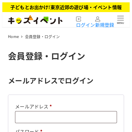
メ
子どもとお出かけ!東京近郊の遊び場・イベント情報
イ
ン
ログイン
新規登録
MENU
コ
ン
Home
会員登録・ログイン
テ
ン
ツ
会員登録・ログイン
へ
移
動
メールアドレスでログイン
必
メールアドレス
*
須
必
パスワード
*