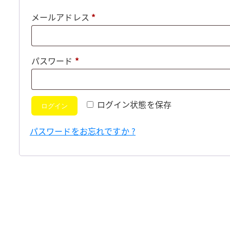
必
メールアドレス
*
須
必
パスワード
*
須
ログイン状態を保存
ログイン
パスワードをお忘れですか ?