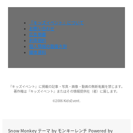
『キッズイベント』について
お問い合わせ
広告掲載
利用規約
個人情報の取扱方針
媒体資料
『キッズイベント』に掲載の記事・写真・画像・動画の無断転載を禁じます。
著作権は『キッズイベント』またはその情報提供社（者）に属します。
©2006 KidsEvent.
Snow Monkey
テーマ by
モンキーレンチ
Powered by