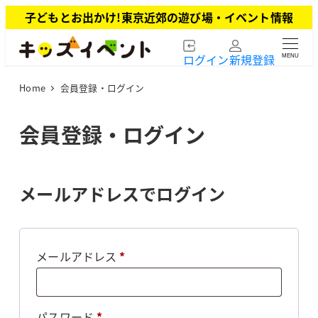
メ
子どもとお出かけ!東京近郊の遊び場・イベント情報
イ
ン
ログイン
新規登録
MENU
コ
ン
Home
会員登録・ログイン
テ
ン
ツ
会員登録・ログイン
へ
移
動
メールアドレスでログイン
必
メールアドレス
*
須
必
パスワード
*