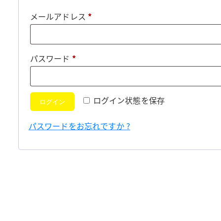
必
メールアドレス
*
須
必
パスワード
*
須
ログイン状態を保存
ログイン
パスワードをお忘れですか ?