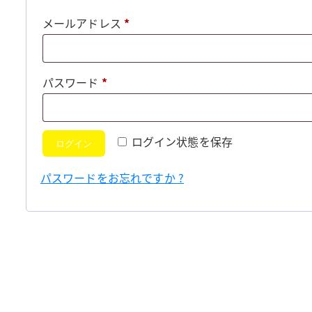
必
メールアドレス
*
須
必
パスワード
*
須
ログイン状態を保存
ログイン
パスワードをお忘れですか ?