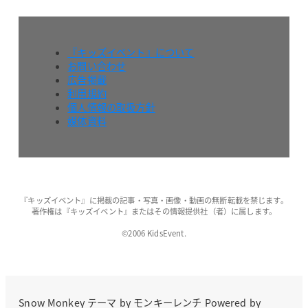
『キッズイベント』について
お問い合わせ
広告掲載
利用規約
個人情報の取扱方針
媒体資料
『キッズイベント』に掲載の記事・写真・画像・動画の無断転載を禁じます。
著作権は『キッズイベント』またはその情報提供社（者）に属します。
©2006 KidsEvent.
Snow Monkey
テーマ by
モンキーレンチ
Powered by