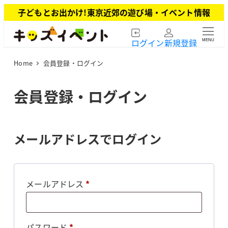
メ
子どもとお出かけ!東京近郊の遊び場・イベント情報
イ
ン
ログイン
新規登録
MENU
コ
ン
Home
会員登録・ログイン
テ
ン
ツ
会員登録・ログイン
へ
移
動
メールアドレスでログイン
必
メールアドレス
*
須
必
パスワード
*