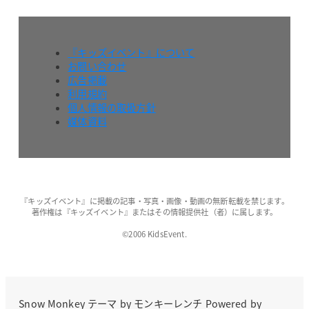
『キッズイベント』について
お問い合わせ
広告掲載
利用規約
個人情報の取扱方針
媒体資料
『キッズイベント』に掲載の記事・写真・画像・動画の無断転載を禁じます。
著作権は『キッズイベント』またはその情報提供社（者）に属します。
©2006 KidsEvent.
Snow Monkey
テーマ by
モンキーレンチ
Powered by