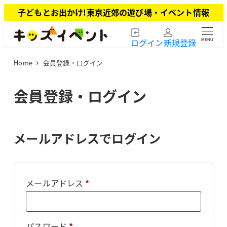
メ
子どもとお出かけ!東京近郊の遊び場・イベント情報
イ
ン
ログイン
新規登録
MENU
コ
ン
Home
会員登録・ログイン
テ
ン
ツ
会員登録・ログイン
へ
移
動
メールアドレスでログイン
必
メールアドレス
*
須
必
パスワード
*