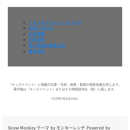
『キッズイベント』について
お問い合わせ
広告掲載
利用規約
個人情報の取扱方針
媒体資料
『キッズイベント』に掲載の記事・写真・画像・動画の無断転載を禁じます。
著作権は『キッズイベント』またはその情報提供社（者）に属します。
©2006 KidsEvent.
Snow Monkey
テーマ by
モンキーレンチ
Powered by