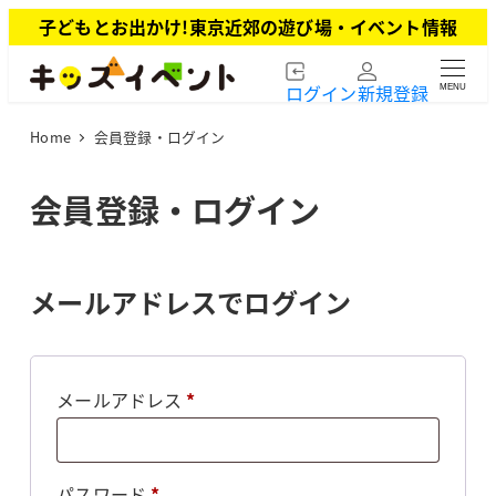
メ
子どもとお出かけ!東京近郊の遊び場・イベント情報
イ
ン
ログイン
新規登録
MENU
コ
ン
Home
会員登録・ログイン
テ
ン
ツ
会員登録・ログイン
へ
移
動
メールアドレスでログイン
必
メールアドレス
*
須
必
パスワード
*