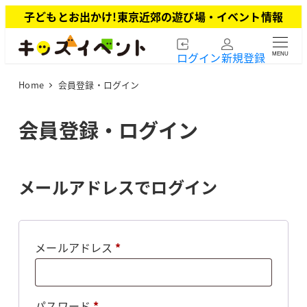
メ
子どもとお出かけ!東京近郊の遊び場・イベント情報
イ
ン
ログイン
新規登録
MENU
コ
ン
Home
会員登録・ログイン
テ
ン
ツ
会員登録・ログイン
へ
移
動
メールアドレスでログイン
必
メールアドレス
*
須
必
パスワード
*