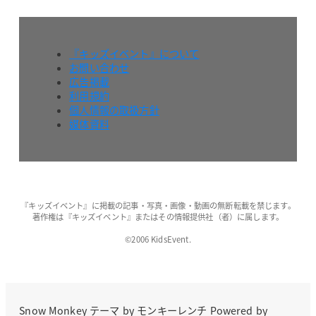
『キッズイベント』について
お問い合わせ
広告掲載
利用規約
個人情報の取扱方針
媒体資料
『キッズイベント』に掲載の記事・写真・画像・動画の無断転載を禁じます。
著作権は『キッズイベント』またはその情報提供社（者）に属します。
©2006 KidsEvent.
Snow Monkey
テーマ by
モンキーレンチ
Powered by