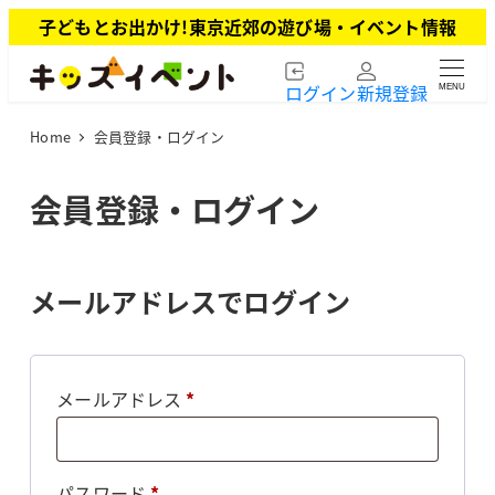
メ
子どもとお出かけ!東京近郊の遊び場・イベント情報
イ
ン
ログイン
新規登録
MENU
コ
ン
Home
会員登録・ログイン
テ
ン
ツ
会員登録・ログイン
へ
移
動
メールアドレスでログイン
必
メールアドレス
*
須
必
パスワード
*