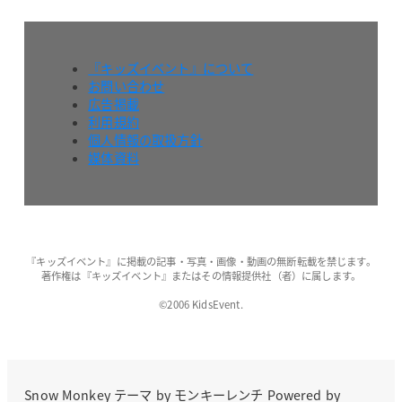
『キッズイベント』について
お問い合わせ
広告掲載
利用規約
個人情報の取扱方針
媒体資料
『キッズイベント』に掲載の記事・写真・画像・動画の無断転載を禁じます。
著作権は『キッズイベント』またはその情報提供社（者）に属します。
©2006 KidsEvent.
Snow Monkey
テーマ by
モンキーレンチ
Powered by