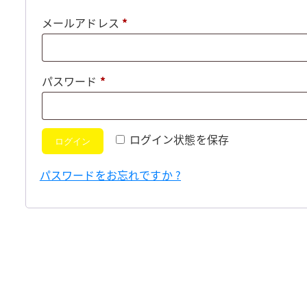
必
メールアドレス
*
須
必
パスワード
*
須
ログイン状態を保存
ログイン
パスワードをお忘れですか ?