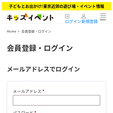
メ
子どもとお出かけ!東京近郊の遊び場・イベント情報
イ
ン
ログイン
新規登録
MENU
コ
ン
Home
会員登録・ログイン
テ
ン
ツ
会員登録・ログイン
へ
移
動
メールアドレスでログイン
必
メールアドレス
*
須
必
パスワード
*