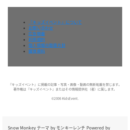
『キッズイベント』について
お問い合わせ
広告掲載
利用規約
個人情報の取扱方針
媒体資料
『キッズイベント』に掲載の記事・写真・画像・動画の無断転載を禁じます。
著作権は『キッズイベント』またはその情報提供社（者）に属します。
©2006 KidsEvent.
Snow Monkey
テーマ by
モンキーレンチ
Powered by