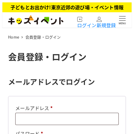
メ
子どもとお出かけ!東京近郊の遊び場・イベント情報
イ
ン
ログイン
新規登録
MENU
コ
ン
Home
会員登録・ログイン
テ
ン
ツ
会員登録・ログイン
へ
移
動
メールアドレスでログイン
必
メールアドレス
*
須
必
パスワード
*