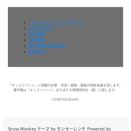
『キッズイベント』について
お問い合わせ
広告掲載
利用規約
個人情報の取扱方針
媒体資料
『キッズイベント』に掲載の記事・写真・画像・動画の無断転載を禁じます。
著作権は『キッズイベント』またはその情報提供社（者）に属します。
©2006 KidsEvent.
Snow Monkey
テーマ by
モンキーレンチ
Powered by