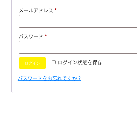
必
メールアドレス
*
須
必
パスワード
*
須
ログイン状態を保存
ログイン
パスワードをお忘れですか ?