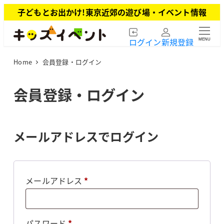
メ
子どもとお出かけ!東京近郊の遊び場・イベント情報
イ
ン
ログイン
新規登録
MENU
コ
ン
Home
会員登録・ログイン
テ
ン
ツ
会員登録・ログイン
へ
移
動
メールアドレスでログイン
必
メールアドレス
*
須
必
パスワード
*