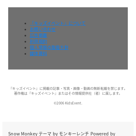
『キッズイベント』について
お問い合わせ
広告掲載
利用規約
個人情報の取扱方針
媒体資料
『キッズイベント』に掲載の記事・写真・画像・動画の無断転載を禁じます。
著作権は『キッズイベント』またはその情報提供社（者）に属します。
©2006 KidsEvent.
Snow Monkey
テーマ by
モンキーレンチ
Powered by