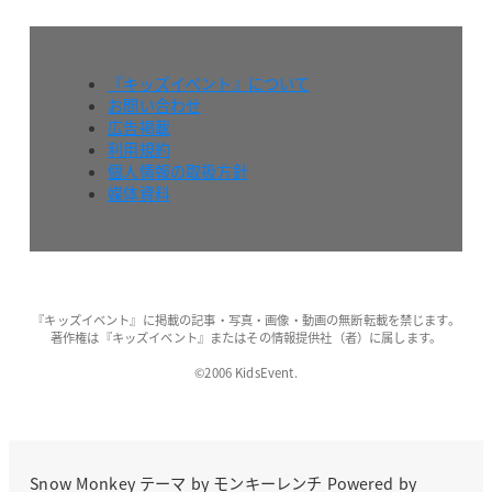
『キッズイベント』について
お問い合わせ
広告掲載
利用規約
個人情報の取扱方針
媒体資料
『キッズイベント』に掲載の記事・写真・画像・動画の無断転載を禁じます。
著作権は『キッズイベント』またはその情報提供社（者）に属します。
©2006 KidsEvent.
Snow Monkey
テーマ by
モンキーレンチ
Powered by