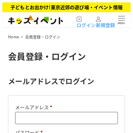
メ
子どもとお出かけ!東京近郊の遊び場・イベント情報
イ
ン
ログイン
新規登録
MENU
コ
ン
Home
会員登録・ログイン
テ
ン
ツ
会員登録・ログイン
へ
移
動
メールアドレスでログイン
必
メールアドレス
*
須
必
パスワード
*