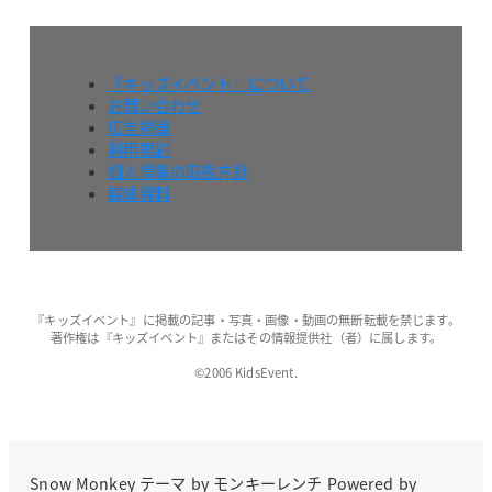
『キッズイベント』について
お問い合わせ
広告掲載
利用規約
個人情報の取扱方針
媒体資料
『キッズイベント』に掲載の記事・写真・画像・動画の無断転載を禁じます。
著作権は『キッズイベント』またはその情報提供社（者）に属します。
©2006 KidsEvent.
Snow Monkey
テーマ by
モンキーレンチ
Powered by