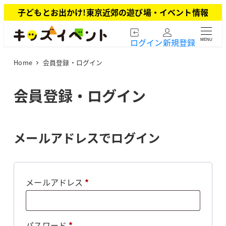
メ
子どもとお出かけ!東京近郊の遊び場・イベント情報
イ
ン
ログイン
新規登録
MENU
コ
ン
Home
会員登録・ログイン
テ
ン
ツ
会員登録・ログイン
へ
移
動
メールアドレスでログイン
必
メールアドレス
*
須
必
パスワード
*