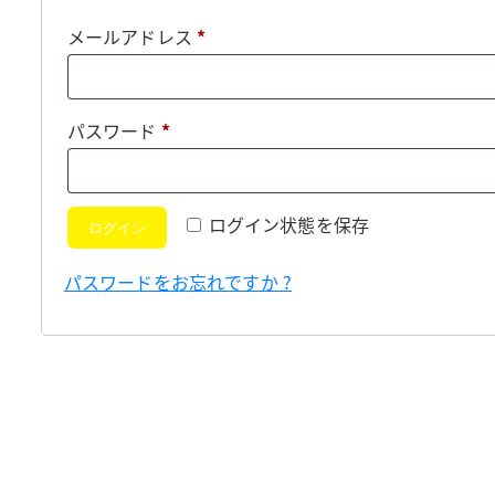
必
メールアドレス
*
須
必
パスワード
*
須
ログイン状態を保存
ログイン
パスワードをお忘れですか ?