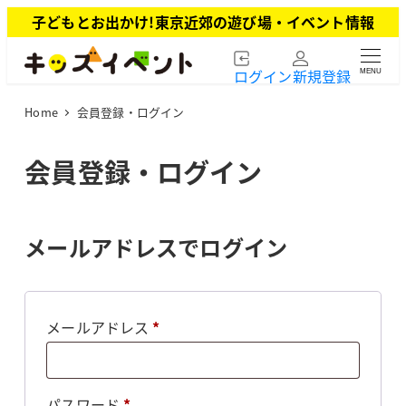
メ
子どもとお出かけ!東京近郊の遊び場・イベント情報
イ
ン
ログイン
新規登録
MENU
コ
ン
Home
会員登録・ログイン
テ
ン
ツ
会員登録・ログイン
へ
移
動
メールアドレスでログイン
必
メールアドレス
*
須
必
パスワード
*