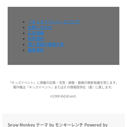
『キッズイベント』について
お問い合わせ
広告掲載
利用規約
個人情報の取扱方針
媒体資料
『キッズイベント』に掲載の記事・写真・画像・動画の無断転載を禁じます。
著作権は『キッズイベント』またはその情報提供社（者）に属します。
©2006 KidsEvent.
Snow Monkey
テーマ by
モンキーレンチ
Powered by