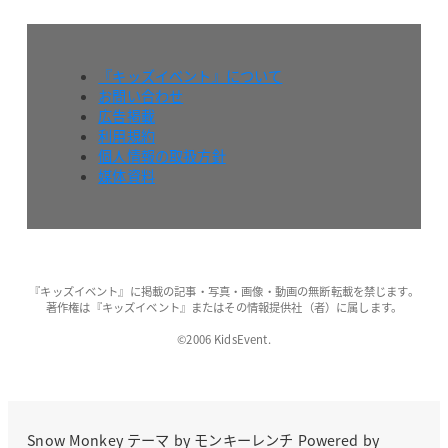
『キッズイベント』について
お問い合わせ
広告掲載
利用規約
個人情報の取扱方針
媒体資料
『キッズイベント』に掲載の記事・写真・画像・動画の無断転載を禁じます。
著作権は『キッズイベント』またはその情報提供社（者）に属します。
©2006 KidsEvent.
Snow Monkey
テーマ by
モンキーレンチ
Powered by