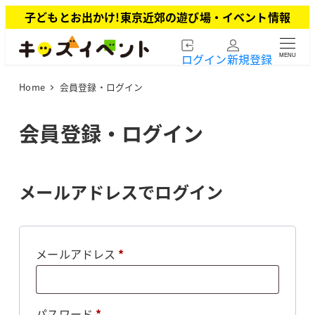
メ
子どもとお出かけ!東京近郊の遊び場・イベント情報
イ
ン
ログイン
新規登録
MENU
コ
ン
Home
会員登録・ログイン
テ
ン
ツ
会員登録・ログイン
へ
移
動
メールアドレスでログイン
必
メールアドレス
*
須
必
パスワード
*