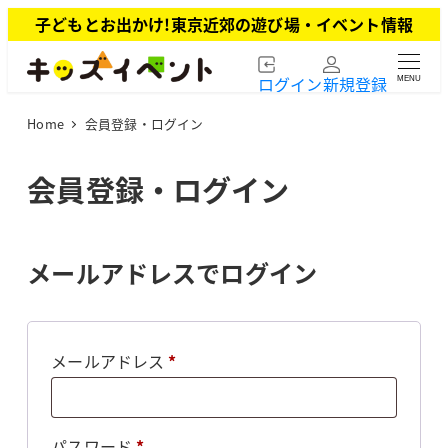
メ
子どもとお出かけ!東京近郊の遊び場・イベント情報
イ
ン
ログイン
新規登録
MENU
コ
ン
Home
会員登録・ログイン
テ
ン
ツ
会員登録・ログイン
へ
移
動
メールアドレスでログイン
必
メールアドレス
*
須
必
パスワード
*