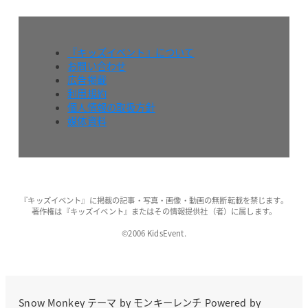
『キッズイベント』について
お問い合わせ
広告掲載
利用規約
個人情報の取扱方針
媒体資料
『キッズイベント』に掲載の記事・写真・画像・動画の無断転載を禁じます。
著作権は『キッズイベント』またはその情報提供社（者）に属します。
©2006 KidsEvent.
Snow Monkey
テーマ by
モンキーレンチ
Powered by