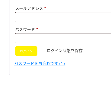
必
メールアドレス
*
須
必
パスワード
*
須
ログイン状態を保存
ログイン
パスワードをお忘れですか ?