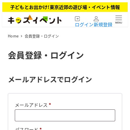
メ
子どもとお出かけ!東京近郊の遊び場・イベント情報
イ
ン
ログイン
新規登録
MENU
コ
ン
Home
会員登録・ログイン
テ
ン
ツ
会員登録・ログイン
へ
移
動
メールアドレスでログイン
必
メールアドレス
*
須
必
パスワード
*