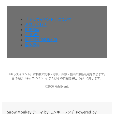
『キッズイベント』について
お問い合わせ
広告掲載
利用規約
個人情報の取扱方針
媒体資料
『キッズイベント』に掲載の記事・写真・画像・動画の無断転載を禁じます。
著作権は『キッズイベント』またはその情報提供社（者）に属します。
©2006 KidsEvent.
Snow Monkey
テーマ by
モンキーレンチ
Powered by