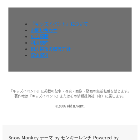
『キッズイベント』について
お問い合わせ
広告掲載
利用規約
個人情報の取扱方針
媒体資料
『キッズイベント』に掲載の記事・写真・画像・動画の無断転載を禁じます。
著作権は『キッズイベント』またはその情報提供社（者）に属します。
©2006 KidsEvent.
Snow Monkey
テーマ by
モンキーレンチ
Powered by