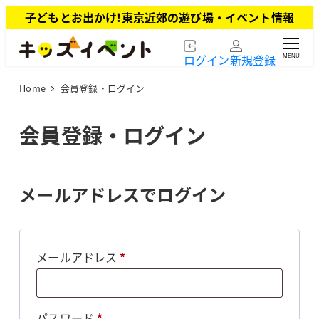
メ
子どもとお出かけ!東京近郊の遊び場・イベント情報
イ
ン
ログイン
新規登録
MENU
コ
ン
Home
会員登録・ログイン
テ
ン
ツ
会員登録・ログイン
へ
移
動
メールアドレスでログイン
必
メールアドレス
*
須
必
パスワード
*