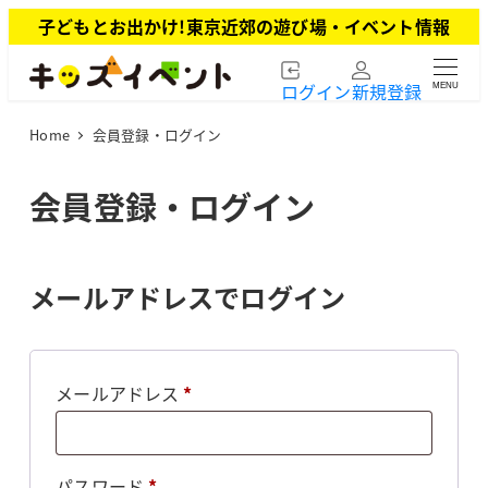
メ
子どもとお出かけ!東京近郊の遊び場・イベント情報
イ
ン
ログイン
新規登録
MENU
コ
ン
Home
会員登録・ログイン
テ
ン
ツ
会員登録・ログイン
へ
移
動
メールアドレスでログイン
必
メールアドレス
*
須
必
パスワード
*