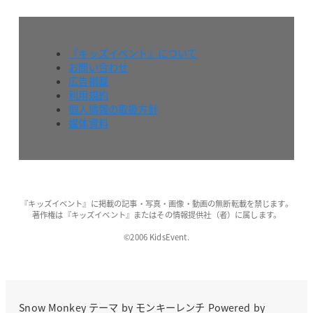
『キッズイベント』について
お問い合わせ
広告掲載
利用規約
個人情報の取扱方針
媒体資料
『キッズイベント』に掲載の記事・写真・画像・動画の無断転載を禁じます。
著作権は『キッズイベント』またはその情報提供社（者）に属します。
©2006 KidsEvent.
Snow Monkey
テーマ by
モンキーレンチ
Powered by