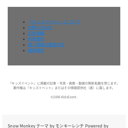
『キッズイベント』について
お問い合わせ
広告掲載
利用規約
個人情報の取扱方針
媒体資料
『キッズイベント』に掲載の記事・写真・画像・動画の無断転載を禁じます。
著作権は『キッズイベント』またはその情報提供社（者）に属します。
©2006 KidsEvent.
Snow Monkey
テーマ by
モンキーレンチ
Powered by