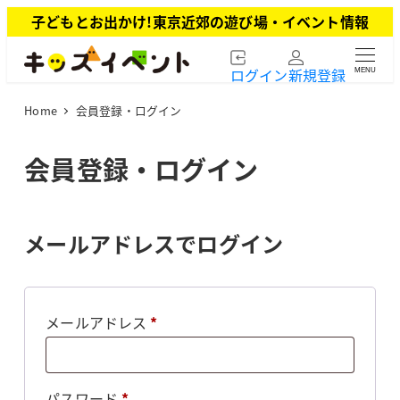
メ
子どもとお出かけ!東京近郊の遊び場・イベント情報
イ
ン
ログイン
新規登録
MENU
コ
ン
Home
会員登録・ログイン
テ
ン
ツ
会員登録・ログイン
へ
移
動
メールアドレスでログイン
必
メールアドレス
*
須
必
パスワード
*