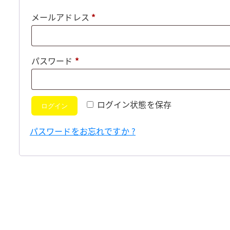
必
メールアドレス
*
須
必
パスワード
*
須
ログイン状態を保存
ログイン
パスワードをお忘れですか ?